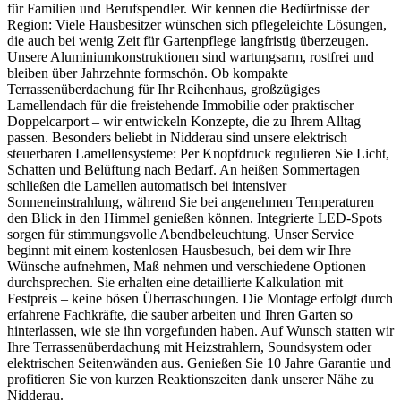
für Familien und Berufspendler. Wir kennen die Bedürfnisse der
Region: Viele Hausbesitzer wünschen sich pflegeleichte Lösungen,
die auch bei wenig Zeit für Gartenpflege langfristig überzeugen.
Unsere Aluminiumkonstruktionen sind wartungsarm, rostfrei und
bleiben über Jahrzehnte formschön. Ob kompakte
Terrassenüberdachung für Ihr Reihenhaus, großzügiges
Lamellendach für die freistehende Immobilie oder praktischer
Doppelcarport – wir entwickeln Konzepte, die zu Ihrem Alltag
passen. Besonders beliebt in Nidderau sind unsere elektrisch
steuerbaren Lamellensysteme: Per Knopfdruck regulieren Sie Licht,
Schatten und Belüftung nach Bedarf. An heißen Sommertagen
schließen die Lamellen automatisch bei intensiver
Sonneneinstrahlung, während Sie bei angenehmen Temperaturen
den Blick in den Himmel genießen können. Integrierte LED-Spots
sorgen für stimmungsvolle Abendbeleuchtung. Unser Service
beginnt mit einem kostenlosen Hausbesuch, bei dem wir Ihre
Wünsche aufnehmen, Maß nehmen und verschiedene Optionen
durchsprechen. Sie erhalten eine detaillierte Kalkulation mit
Festpreis – keine bösen Überraschungen. Die Montage erfolgt durch
erfahrene Fachkräfte, die sauber arbeiten und Ihren Garten so
hinterlassen, wie sie ihn vorgefunden haben. Auf Wunsch statten wir
Ihre Terrassenüberdachung mit Heizstrahlern, Soundsystem oder
elektrischen Seitenwänden aus. Genießen Sie 10 Jahre Garantie und
profitieren Sie von kurzen Reaktionszeiten dank unserer Nähe zu
Nidderau.