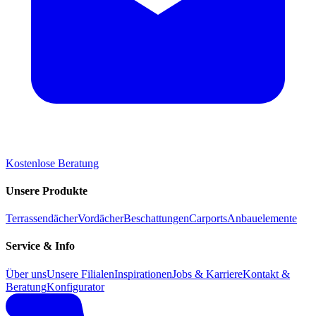
Kostenlose Beratung
Unsere Produkte
Terrassendächer
Vordächer
Beschattungen
Carports
Anbauelemente
Service & Info
Über uns
Unsere Filialen
Inspirationen
Jobs & Karriere
Kontakt &
Beratung
Konfigurator